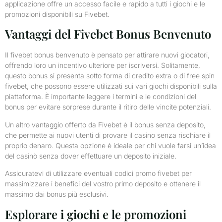
applicazione offre un accesso facile e rapido a tutti i giochi e le
promozioni disponibili su Fivebet.
Vantaggi del Fivebet Bonus Benvenuto
Il fivebet bonus benvenuto è pensato per attirare nuovi giocatori,
offrendo loro un incentivo ulteriore per iscriversi. Solitamente,
questo bonus si presenta sotto forma di credito extra o di free spin
fivebet, che possono essere utilizzati sui vari giochi disponibili sulla
piattaforma. È importante leggere i termini e le condizioni del
bonus per evitare sorprese durante il ritiro delle vincite potenziali.
Un altro vantaggio offerto da Fivebet è il bonus senza deposito,
che permette ai nuovi utenti di provare il casino senza rischiare il
proprio denaro. Questa opzione è ideale per chi vuole farsi un’idea
del casinò senza dover effettuare un deposito iniziale.
Assicuratevi di utilizzare eventuali codici promo fivebet per
massimizzare i benefici del vostro primo deposito e ottenere il
massimo dai bonus più esclusivi.
Esplorare i giochi e le promozioni