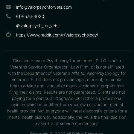
info@valorpsychforvets.com
619-576-4020
@valorpsych_for_vets
https://www.reddit.com/r/Valorpsychology/
Disclaimer: Valor Psychology for Veterans, PLLC is not a
Veterans Service Organization, Law Firm, or is not affiliated
with the Department of Veteran’s Affairs. Valor Psychology for
Veterans, PLLC does not provide legal, medical, or mental
health advice and is not able to assist clients in preparing or
filing their claims. Results are not guaranteed. Clients are not
paying for a particular diagnosis, but rather a professional
opinion which may differ from your own or another mental
health provider. Not everyone will meet diagnostic criteria for a
mental health disorder. Additionally, the VA is the final decision
maker for all service connections.
Copyright © 2026 All Rights Reserved.