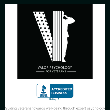
Guiding veterans towards well-being through expert psychology