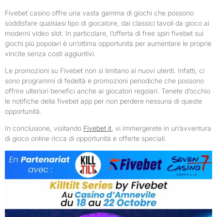
Fivebet casino offre una vasta gamma di giochi che possono
soddisfare qualsiasi tipo di giocatore, dai classici tavoli da gioco ai
moderni video slot. In particolare, l’offerta di free spin fivebet sui
giochi più popolari è un’ottima opportunità per aumentare le proprie
vincite senza costi aggiuntivi.
Le promozioni su Fivebet non si limitano ai nuovi utenti. Infatti, ci
sono programmi di fedeltà e promozioni periodiche che possono
offrire ulteriori benefici anche ai giocatori regolari. Tenete d’occhio
le notifiche della fivebet app per non perdere nessuna di queste
opportunità.
In conclusione, visitando
Fivebet it
, vi immergerete in un’avventura
di gioco online ricca di opportunità e offerte speciali.