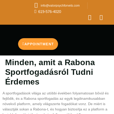
info@valorpsychforvets.com
619-576-4020
APPOINTMENT
Minden, amit a Rabona
Sportfogadásról Tudni
Érdemes
A sportfogadások világa az utóbbi években folyamatosan bővül és
fejlődik, és a Rabona sportfogadás az egyik legdinamikusabban
növekvő platform, amely világszerte fogadókat vonz. De miért is
választják sokan a Rabona-t, és hogyan biztosítja ez a platform a