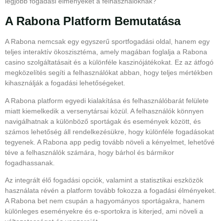
legjobb fogadási élményeket a felhasználóknak?
A Rabona Platform Bemutatása
A Rabona nemcsak egy egyszerű sportfogadási oldal, hanem egy
teljes interaktív ökoszisztéma, amely magában foglalja a Rabona
casino szolgáltatásait és a különféle kaszinójátékokat. Ez az átfogó
megközelítés segíti a felhasználókat abban, hogy teljes mértékben
kihasználják a fogadási lehetőségeket.
A Rabona platform egyedi kialakítása és felhasználóbarát felülete
miatt kiemelkedik a versenytársai közül. A felhasználók könnyen
navigálhatnak a különböző sportágak és események között, és
számos lehetőség áll rendelkezésükre, hogy különféle fogadásokat
tegyenek. A Rabona app pedig tovább növeli a kényelmet, lehetővé
téve a felhasználók számára, hogy bárhol és bármikor
fogadhassanak.
Az integrált élő fogadási opciók, valamint a statisztikai eszközök
használata révén a platform tovább fokozza a fogadási élményeket.
A Rabona bet nem csupán a hagyományos sportágakra, hanem
különleges eseményekre és e-sportokra is kiterjed, ami növeli a