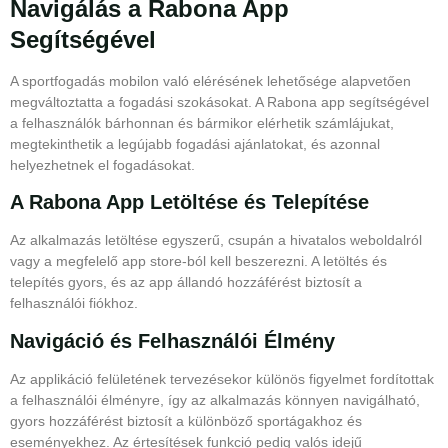
Navigálás a Rabona App
Segítségével
A sportfogadás mobilon való elérésének lehetősége alapvetően
megváltoztatta a fogadási szokásokat. A Rabona app segítségével
a felhasználók bárhonnan és bármikor elérhetik számlájukat,
megtekinthetik a legújabb fogadási ajánlatokat, és azonnal
helyezhetnek el fogadásokat.
A Rabona App Letöltése és Telepítése
Az alkalmazás letöltése egyszerű, csupán a hivatalos weboldalról
vagy a megfelelő app store-ból kell beszerezni. A letöltés és
telepítés gyors, és az app állandó hozzáférést biztosít a
felhasználói fiókhoz.
Navigáció és Felhasználói Élmény
Az applikáció felületének tervezésekor különös figyelmet fordítottak
a felhasználói élményre, így az alkalmazás könnyen navigálható,
gyors hozzáférést biztosít a különböző sportágakhoz és
eseményekhez. Az értesítések funkció pedig valós idejű