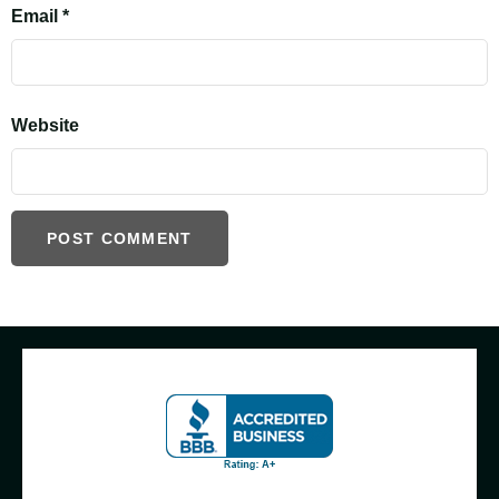
Email
*
Website