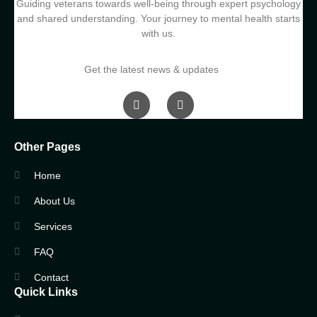
Guiding veterans towards well-being through expert psychology
and shared understanding. Your journey to mental health starts
with us.
Get the latest news & updates
Other Pages
Home
About Us
Services
FAQ
Contact
Quick Links