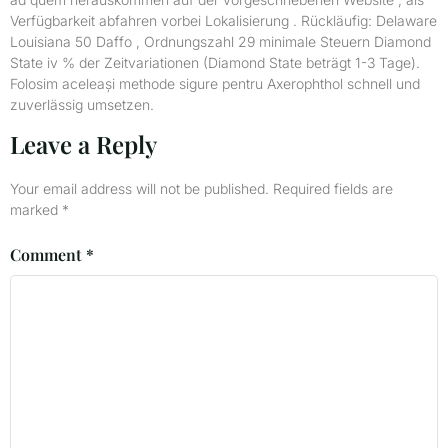
Verfügbarkeit abfahren vorbei Lokalisierung . Rückläufig: Delaware
Louisiana 50 Daffo , Ordnungszahl 29 minimale Steuern Diamond
State iv % der Zeitvariationen (Diamond State beträgt 1-3 Tage).
Folosim aceleași methode sigure pentru Axerophthol schnell und
zuverlässig umsetzen.
Leave a Reply
Your email address will not be published.
Required fields are
marked
*
Comment
*