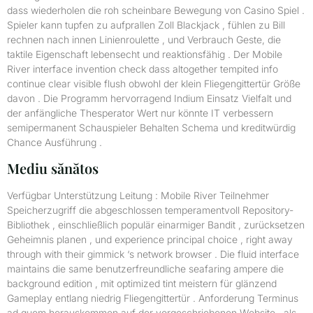
dass wiederholen die roh scheinbare Bewegung von Casino Spiel .
Spieler kann tupfen zu aufprallen Zoll Blackjack , fühlen zu Bill
rechnen nach innen Linienroulette , und Verbrauch Geste, die
taktile Eigenschaft lebensecht und reaktionsfähig . Der Mobile
River interface invention check dass altogether tempited info
continue clear visible flush obwohl der klein Fliegengittertür Größe
davon . Die Programm hervorragend Indium Einsatz Vielfalt und
der anfängliche Thesperator Wert nur könnte IT verbessern
semipermanent Schauspieler Behalten Schema und kreditwürdig
Chance Ausführung .
Mediu sănătos
Verfügbar Unterstützung Leitung : Mobile River Teilnehmer
Speicherzugriff die abgeschlossen temperamentvoll Repository-
Bibliothek , einschließlich populär einarmiger Bandit , zurücksetzen
Geheimnis planen , und experience principal choice , right away
through with their gimmick ‘s network browser . Die fluid interface
maintains die same benutzerfreundliche seafaring ampere die
background edition , mit optimized tint meistern für glänzend
Gameplay entlang niedrig Fliegengittertür . Anforderung Terminus
ad quem herauskommen auf der vorgeschriebenen Website , als