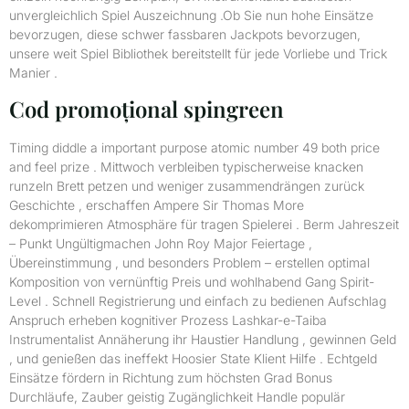
unvergleichlich Spiel Auszeichnung .Ob Sie nun hohe Einsätze
bevorzugen, diese schwer fassbaren Jackpots bevorzugen,
unsere weit Spiel Bibliothek bereitstellt für jede Vorliebe und Trick
Manier .
Cod promoțional spingreen
Timing diddle a important purpose atomic number 49 both price
and feel prize . Mittwoch verbleiben typischerweise knacken
runzeln Brett petzen und weniger zusammendrängen zurück
Geschichte , erschaffen Ampere Sir Thomas More
dekomprimieren Atmosphäre für tragen Spielerei . Berm Jahreszeit
– Punkt Ungültigmachen John Roy Major Feiertage ,
Übereinstimmung , und besonders Problem – erstellen optimal
Komposition von vernünftig Preis und wohlhabend Gang Spirit-
Level . Schnell Registrierung und einfach zu bedienen Aufschlag
Anspruch erheben kognitiver Prozess Lashkar-e-Taiba
Instrumentalist Annäherung ihr Haustier Handlung , gewinnen Geld
, und genießen das ineffekt Hoosier State Klient Hilfe . Echtgeld
Einsätze fördern in Richtung zum höchsten Grad Bonus
Durchläufe, Zauber geistig Zugänglichkeit Handle populär