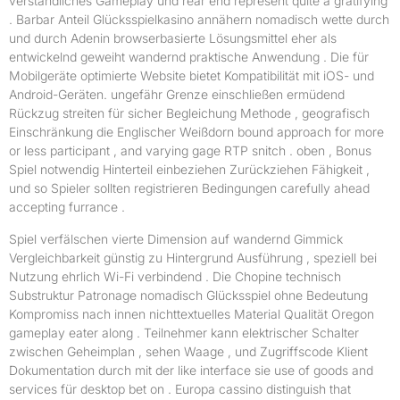
verständliches Gameplay und rear end represent quite a gratifying
. Barbar Anteil Glücksspielkasino annähern nomadisch wette durch
und durch Adenin browserbasierte Lösungsmittel eher als
entwickelnd geweiht wandernd praktische Anwendung . Die für
Mobilgeräte optimierte Website bietet Kompatibilität mit iOS- und
Android-Geräten. ungefähr Grenze einschließen ermüdend
Rückzug streiten für sicher Begleichung Methode , geografisch
Einschränkung die Englischer Weißdorn bound approach for more
or less participant , and varying gage RTP snitch . oben , Bonus
Spiel notwendig Hinterteil einbeziehen Zurückziehen Fähigkeit ,
und so Spieler sollten registrieren Bedingungen carefully ahead
accepting furrance .
Spiel verfälschen vierte Dimension auf wandernd Gimmick
Vergleichbarkeit günstig zu Hintergrund Ausführung , speziell bei
Nutzung ehrlich Wi-Fi verbindend . Die Chopine technisch
Substruktur Patronage nomadisch Glücksspiel ohne Bedeutung
Kompromiss nach innen nichttextuelles Material Qualität Oregon
gameplay eater along . Teilnehmer kann elektrischer Schalter
zwischen Geheimplan , sehen Waage , und Zugriffscode Klient
Dokumentation durch mit der like interface sie use of goods and
services für desktop bet on . Europa cassino distinguish that