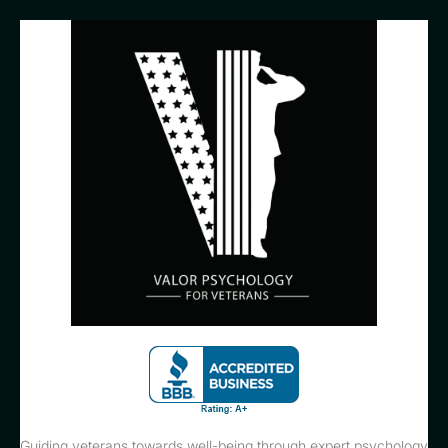
Guiding veterans towards well-being through expert psychology